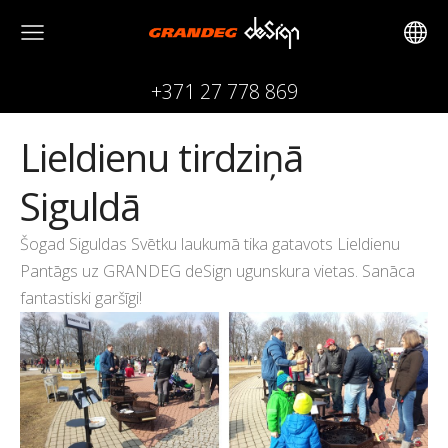
+371 27 778 869
Lieldienu tirdziņā
Siguldā
Šogad
Siguldas Svētku laukumā
tika gatavots Lieldienu
Pantāgs uz GRANDEG deSign ugunskura vietas. Sanāca
fantastiski garšīgi!