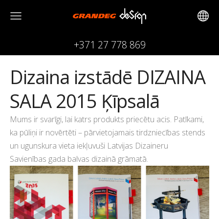
+371 27 778 869
Dizaina izstādē DIZAINA
SALA 2015 Ķīpsalā
Mums ir svarīgi, lai katrs produkts priecētu acis. Patīkami,
ka pūliņi ir novērtēti – pārvietojamais tirdzniecības stends
un ugunskura vieta iekļuvuši Latvijas Dizaineru
Savienības gada balvas dizainā grāmatā.