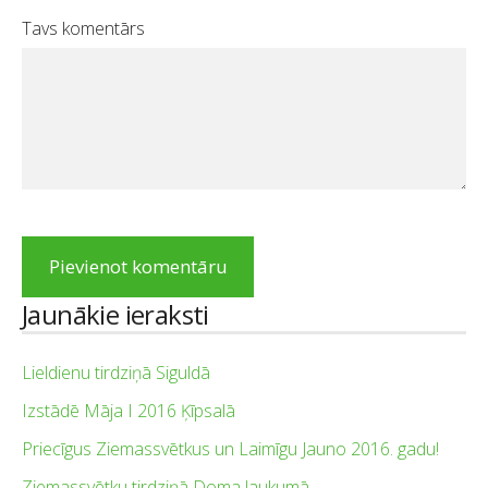
Tavs komentārs
Jaunākie ieraksti
Lieldienu tirdziņā Siguldā
Izstādē Māja I 2016 Ķīpsalā
Priecīgus Ziemassvētkus un Laimīgu Jauno 2016. gadu!
Ziemassvētku tirdziņā Doma laukumā