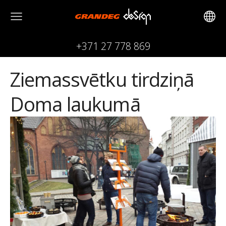
+371 27 778 869
Ziemassvētku tirdziņā
Doma laukumā