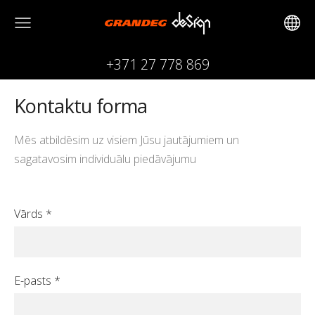
+371 27 778 869
Kontaktu forma
Mēs atbildēsim uz visiem Jūsu jautājumiem un
sagatavosim individuālu piedāvājumu
Vārds
*
E-pasts
*