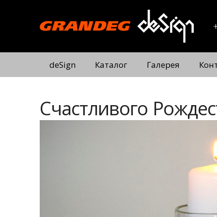
deSign
Каталог
Галерея
Кон
Счастливого Рождес