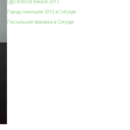
Līgo tirdziņā Ķekavā 2015
Парад саженцев 2015 в Сигулде
Пасхальная ярмарка в Сигулде