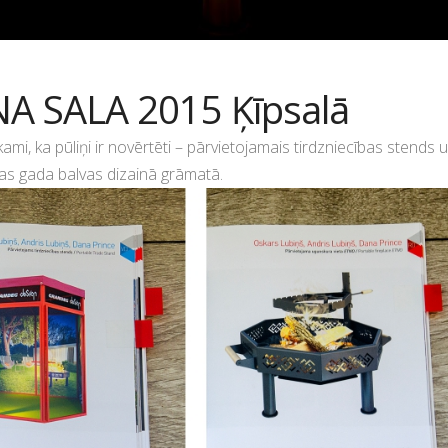
INA SALA 2015 Ķīpsalā
kami, ka pūliņi ir novērtēti – pārvietojamais tirdzniecības stends 
bas gada balvas dizainā grāmatā.