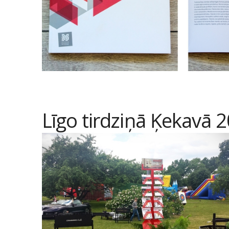
Līgo tirdziņā Ķekavā 