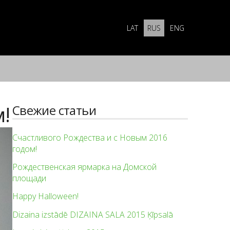
LAT
RUS
ENG
!
Свежие статьи
Счастливого Рождества и с Новым 2016
годом!
Рождественская ярмарка на Домской
площади
Happy Halloween!
Dizaina izstādē DIZAINA SALA 2015 Ķīpsalā