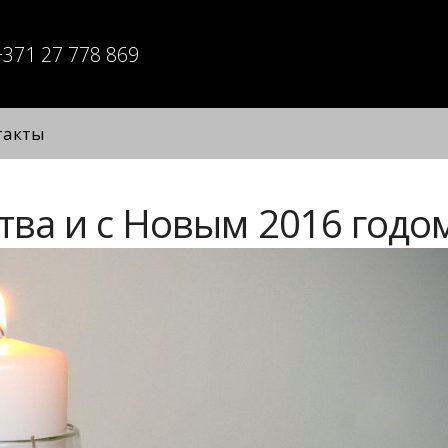
+371 27 778 869
такты
тва и с Новым 2016 годом