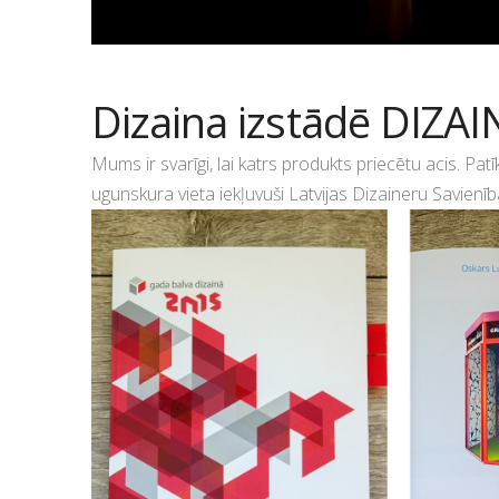
Dizaina izstādē DIZA
Mums ir svarīgi, lai katrs produkts priecētu acis. Patī
ugunskura vieta iekļuvuši Latvijas Dizaineru Savienī